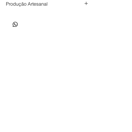
Produção Artesanal
Produção artesanal, feita com tempo,
cuidado e intenção. Prazo de produção de
até 35 dias.