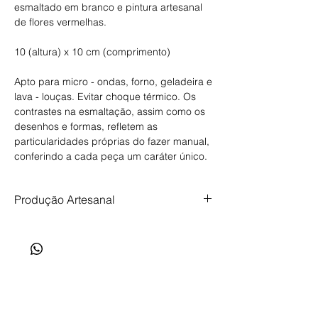
esmaltado em branco e pintura artesanal
de flores vermelhas.
10 (altura) x 10 cm (comprimento)
Apto para micro - ondas, forno, geladeira e
lava - louças. Evitar choque térmico. Os
contrastes na esmaltação, assim como os
desenhos e formas, refletem as
particularidades próprias do fazer manual,
conferindo a cada peça um caráter único.
Produção Artesanal
Produção artesanal, feita com tempo,
cuidado e intenção. Prazo de produção de
até 35 dias.