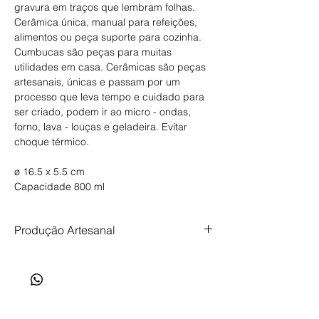
gravura em traços que lembram folhas.
Cerâmica única, manual para refeições,
alimentos ou peça suporte para cozinha.
Cumbucas são peças para muitas
utilidades em casa. Cerâmicas são peças
artesanais, únicas e passam por um
processo que leva tempo e cuidado para
ser criado, podem ir ao micro - ondas,
forno, lava - louças e geladeira. Evitar
choque térmico.
ø 16.5 x 5.5 cm
Capacidade 800 ml
Produção Artesanal
Produção artesanal, feita com tempo,
cuidado e intenção. Prazo de produção de
até 35 dias.