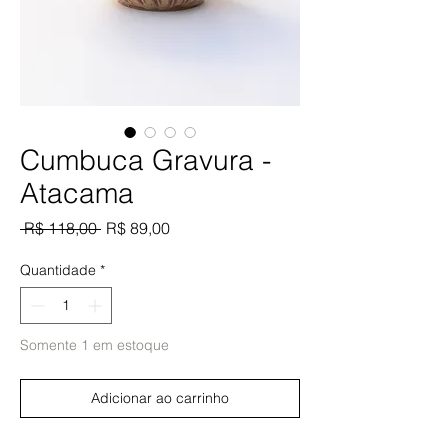
Cumbuca Gravura -
Atacama
Preço
Preço
 R$ 118,00 
R$ 89,00
normal
promocional
Quantidade
*
Somente 1 em estoque
Adicionar ao carrinho