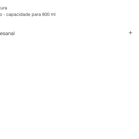
ltura
o - capacidade para 800 ml
tesanal
sanal, feita com tempo, cuidado e intenção. Prazo de produção
.