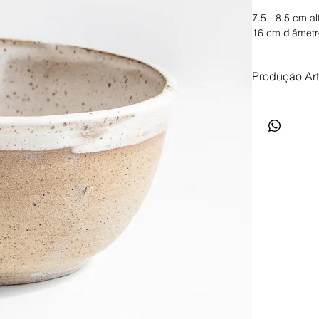
7.5 - 8.5 cm a
16 cm diâmetr
Produção Ar
Produção arte
de até 35 dias