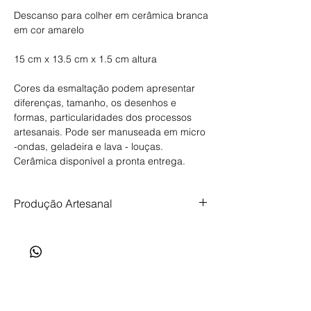
Descanso para colher em cerâmica branca
em cor amarelo
15 cm x 13.5 cm x 1.5 cm altura
Cores da esmaltação podem apresentar
diferenças, tamanho, os desenhos e
formas, particularidades dos processos
artesanais. Pode ser manuseada em micro
-ondas, geladeira e lava - louças.
Cerâmica disponível a pronta entrega.
Produção Artesanal
Produção artesanal, feita com tempo,
cuidado e intenção. Prazo de produção de
até 35 dias.