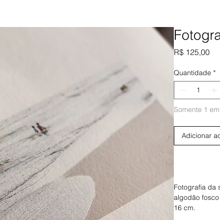
Fotogra
Pr
R$ 125,00
Quantidade
*
Somente 1 em
Adicionar a
Fotografia da 
algodão fosco
16 cm.