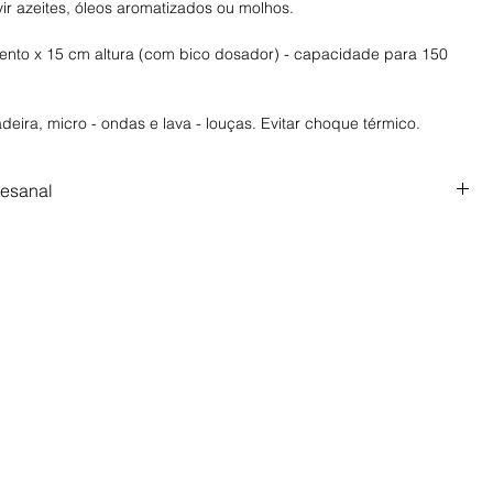
vir azeites, óleos aromatizados ou molhos.
nto x 15 cm altura (com bico dosador) - capacidade para 150
deira, micro - ondas e lava - louças. Evitar choque térmico.
tesanal
sanal, feita com tempo, cuidado e intenção. Prazo de produção
.