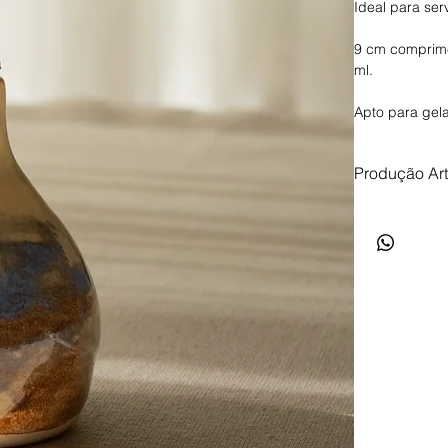
Ideal para ser
9 cm comprime
ml.
Apto para gela
Produção Ar
Produção arte
de até 35 dias