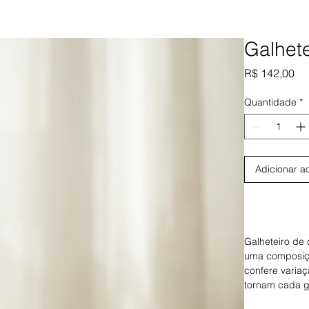
Galhete
Pr
R$ 142,00
Quantidade
*
Adicionar a
Galheteiro de
uma composiçã
confere variaç
tornam cada ga