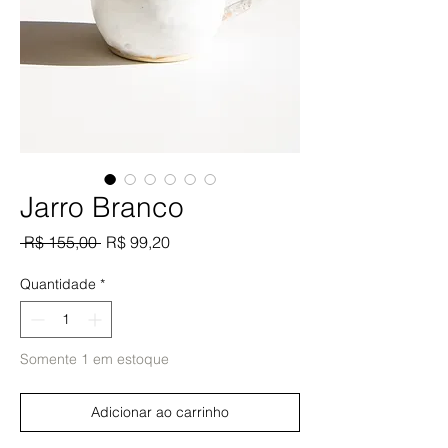
Jarro Branco
Preço
Preço
 R$ 155,00 
R$ 99,20
normal
promocional
Quantidade
*
Somente 1 em estoque
Adicionar ao carrinho