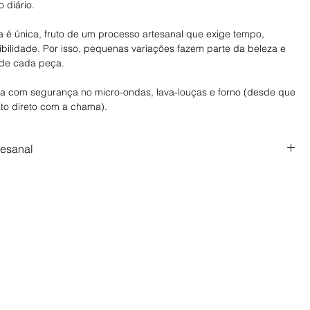
o diário.
 é única, fruto de um processo artesanal que exige tempo,
ibilidade. Por isso, pequenas variações fazem parte da beleza e
 de cada peça.
a com segurança no micro-ondas, lava-louças e forno (desde que
ato direto com a chama).
tesanal
sanal, feita com tempo, cuidado e intenção. Prazo de produção
.