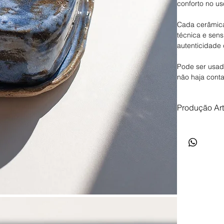
conforto no us
Cada cerâmica
técnica e sens
autenticidade
Pode ser usad
não haja cont
Produção Ar
Produção arte
de até 35 dias