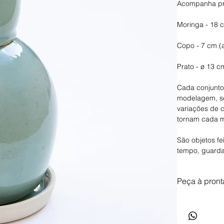
Acompanha pr
Moringa - 18 c
Copo - 7 cm (
Prato - ø 13 
Cada conjunto
modelagem, se
variações de c
tornam cada m
São objetos fe
tempo, guard
Peça à pront