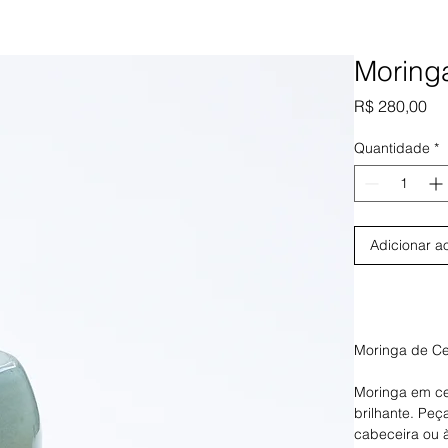
Moringa
Pr
R$ 280,00
Quantidade
*
Adicionar a
Moringa de C
Moringa em ce
brilhante. Peç
cabeceira ou 