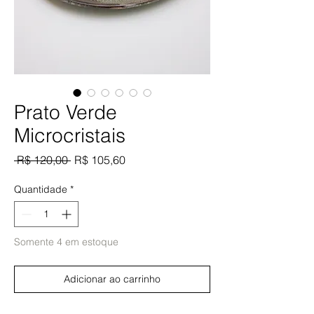
Prato Verde
Microcristais
Preço
Preço
 R$ 120,00 
R$ 105,60
normal
promocional
Quantidade
*
Somente 4 em estoque
Adicionar ao carrinho