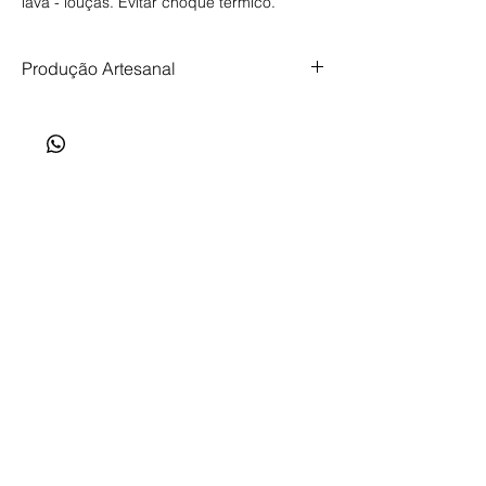
lava - louças. Evitar choque térmico.
Produção Artesanal
Produção artesanal, feita com tempo,
cuidado e intenção. Prazo de produção de
até 35 dias.