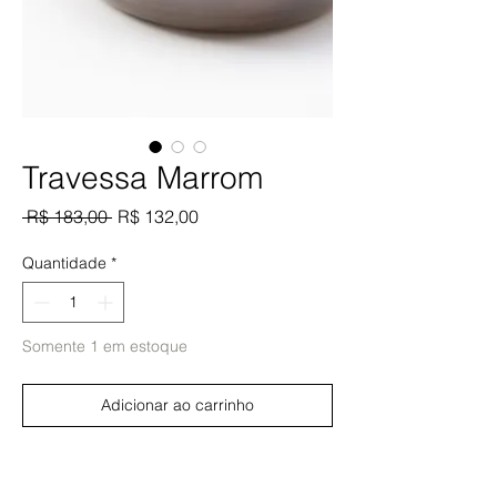
Travessa Marrom
Preço
Preço
 R$ 183,00 
R$ 132,00
normal
promocional
Quantidade
*
Somente 1 em estoque
Adicionar ao carrinho
Comprar